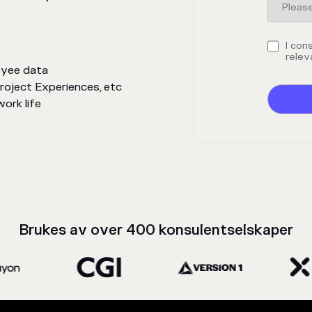
I con
relev
oyee data
Project Experiences, etc
ork life
Brukes av over 400 konsulentselskaper