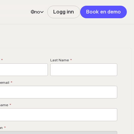
no
Logg inn
Book en demo


*
Last Name
*
email
*
name
*
on
*