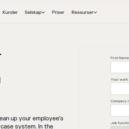
Kunder
Selskap
Priser
Ressurser


r
First Name
n
Your work 
Company 
lean up your employee's
Job functi
wcase system. In the