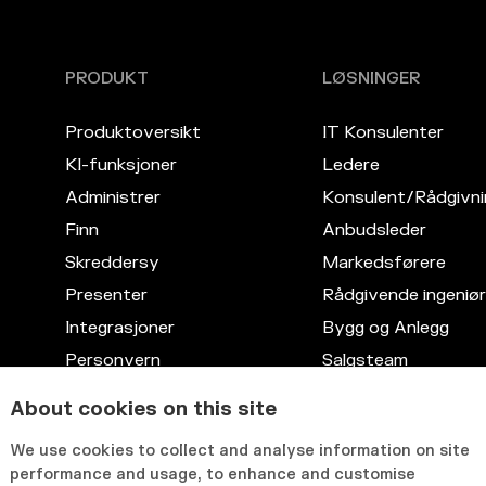
PRODUKT
LØSNINGER
Produktoversikt
IT Konsulenter
KI-funksjoner
Ledere
Administrer
Konsulent/Rådgivni
Finn
Anbudsleder
Skreddersy
Markedsførere
Presenter
Rådgivende ingeniør
Integrasjoner
Bygg og Anlegg
Personvern
Salgsteam
Kompetansedatabase
Advokattjenester
About cookies on this site
Fleksibelt grensesnitt
IT
We use cookies to collect and analyse information on site
HR
performance and usage, to enhance and customise