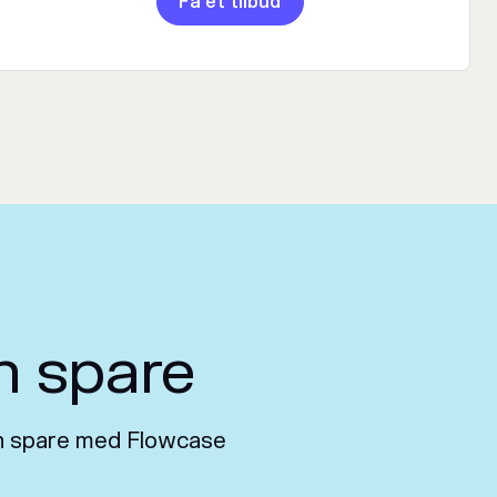
Få et tilbud
n spare
kan spare med Flowcase