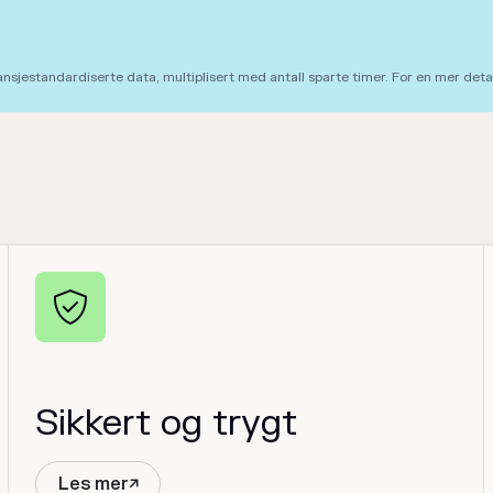
ansjestandardiserte data, multiplisert med antall sparte timer. For en mer det

Sikkert og trygt
Les mer
