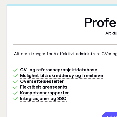
Profe
Alt d
Alt dere trenger for å effektivt administrere CVer o
CV- og referanseprosjektdatabase
Mulighet til å skreddersy og fremheve
Oversettelsesfelter
Fleksibelt grensesnitt
Kompetanserapporter
Integrasjoner og SSO