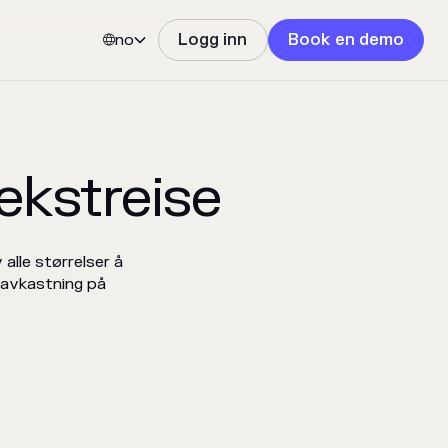
no
Logg inn
Book en demo


ekstreise
alle størrelser å
 avkastning på