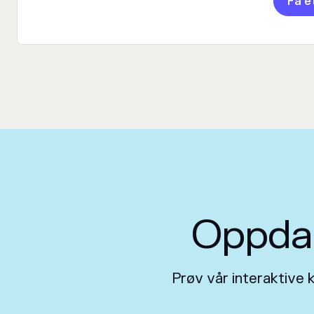
Få e
Oppdag
Prøv vår interaktive 