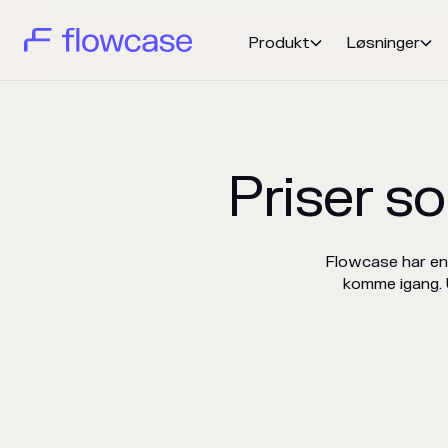
Produkt
Løsninger


Priser s
Flowcase har en 
komme igang. 