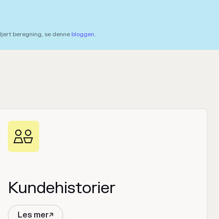
aljert beregning, se denne
bloggen
.

Kundehistorier
Les mer
