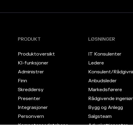
PRODUKT
LØSNINGER
Produktoversikt
IT Konsulenter
KI-funksjoner
Ledere
Administrer
Konsulent/Rådgivni
Finn
Anbudsleder
Skreddersy
Markedsførere
Presenter
Rådgivende ingeniør
Integrasjoner
Bygg og Anlegg
Personvern
Salgsteam
Kompetansedatabase
Advokattjenester