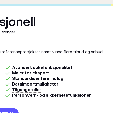
sjonell
u trenger
g referanseprosjekter, samt vinne flere tilbud og anbud.
Avansert søkefunksjonalitet
Maler for eksport
Standardiser terminologi
Dataimportmuligheter
Tilgangsroller
Personvern- og sikkerhetsfunksjoner