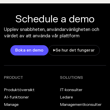
Schedule a demo
Upplev snabbheten, användarvänligheten och
värdet av att använda vår plattform
Boka en demo
Se hur det fungerar

PRODUCT
SOLUTIONS
Produktöversikt
IT-konsulter
AI-funktioner
Ledare
Manage
Managementkonsulter