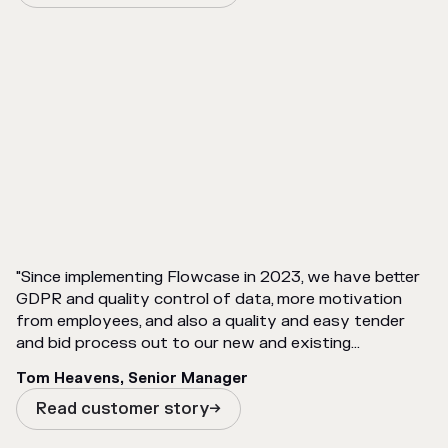
"Since implementing Flowcase in 2023, we have better
GDPR and quality control of data, more motivation
from employees, and also a quality and easy tender
and bid process out to our new and existing
customers. Many of our employees need to update
Tom Heavens, Senior Manager
their CVs regularly. By having a single intuitive platform
to use like Flowcase, this helps the employees to do
Read customer story

just that."