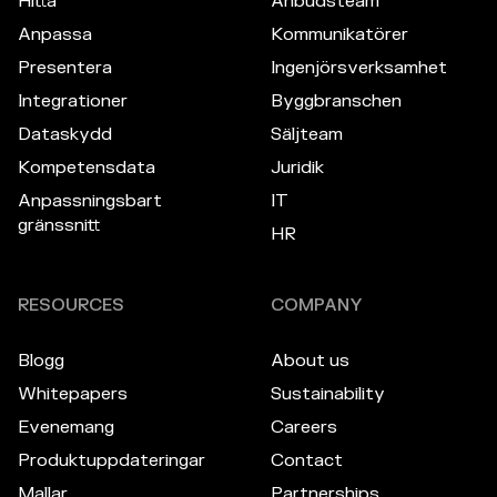
Hitta
Anbudsteam
Anpassa
Kommunikatörer
Presentera
Ingenjörsverksamhet
Integrationer
Byggbranschen
Dataskydd
Säljteam
Kompetensdata
Juridik
Anpassningsbart
IT
gränssnitt
HR
RESOURCES
COMPANY
Blogg
About us
Whitepapers
Sustainability
Evenemang
Careers
Produktuppdateringar
Contact
Mallar
Partnerships