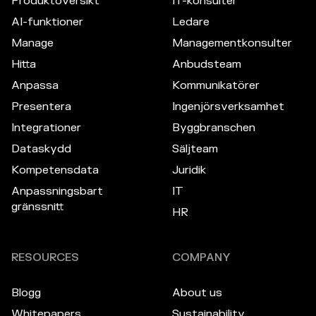
Produktöversikt
IT-konsulter
AI-funktioner
Ledare
Manage
Managementkonsulter
Hitta
Anbudsteam
Anpassa
Kommunikatörer
Presentera
Ingenjörsverksamhet
Integrationer
Byggbranschen
Dataskydd
Säljteam
Kompetensdata
Juridik
Anpassningsbart
IT
gränssnitt
HR
RESOURCES
COMPANY
Blogg
About us
Whitepapers
Sustainability