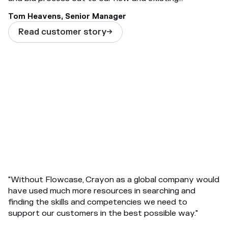
customers. Many of our employees need to update
Tom Heavens, Senior Manager
their CVs regularly. By having a single intuitive platform
to use like Flowcase, this helps the employees to do
Read customer story

just that."
"Without Flowcase, Crayon as a global company would
have used much more resources in searching and
finding the skills and competencies we need to
support our customers in the best possible way."