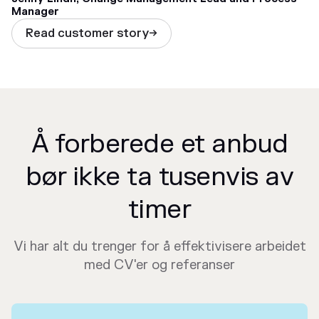
and as we say in TietoEvry, Flowcase connects
Manager
people.
Read customer story

Å forberede et anbud
bør ikke ta tusenvis av
timer
Vi har alt du trenger for å effektivisere arbeidet
med CV'er og referanser