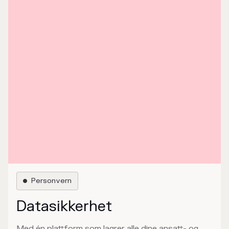
Personvern

Datasikkerhet
Med én plattform som lagrer alle dine ansatt- og