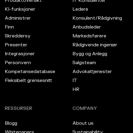
Produktoversikt
IT Konsulenter
KI-funksjoner
Ledere
Administrer
Konsulent/Rådgivning
Finn
Anbudsleder
Skreddersy
Markedsførere
Presenter
Rådgivende ingeniør
Integrasjoner
Bygg og Anlegg
Personvern
Salgsteam
Kompetansedatabase
Advokattjenester
Fleksibelt grensesnitt
IT
HR
RESSURSER
COMPANY
Blogg
About us
Whitepapers
Sustainability