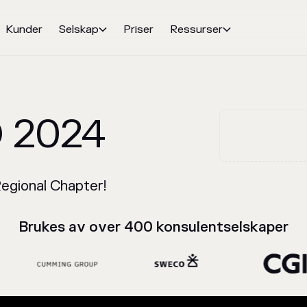
Kunder
Selskap
Priser
Ressurser


 2024
Regional Chapter!
Brukes av over 400 konsulentselskaper