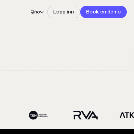
no
Logg inn
Book en demo

