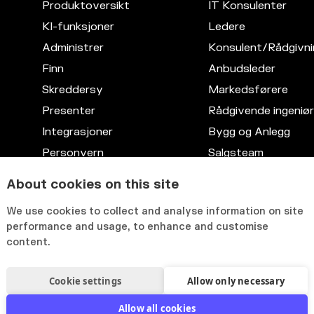
Produktoversikt
IT Konsulenter
KI-funksjoner
Ledere
Administrer
Konsulent/Rådgivni
Finn
Anbudsleder
Skreddersy
Markedsførere
Presenter
Rådgivende ingeniør
Integrasjoner
Bygg og Anlegg
Personvern
Salgsteam
Kompetansedatabase
Advokattjenester
About cookies on this site
Fleksibelt grensesnitt
IT
We use cookies to collect and analyse information on site
HR
performance and usage, to enhance and customise
content.
Cookie settings
Allow only necessary
Allow all cookies
licy