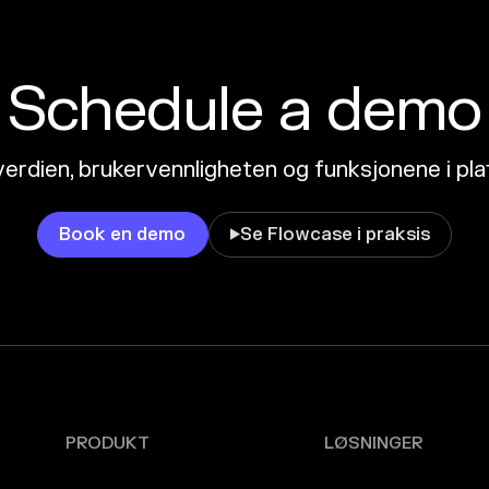
Schedule a demo
erdien, brukervennligheten og funksjonene i pl
Book en demo
Se Flowcase i praksis

PRODUKT
LØSNINGER