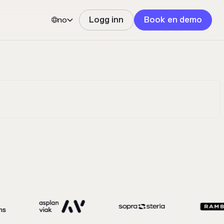
no
Logg inn
Book en demo

