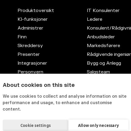
Produktoversikt
IT Konsulenter
KI-funksjoner
Ledere
Administrer
Konsulent/Rådgivni
Finn
Anbudsleder
Skreddersy
Markedsførere
Presenter
Rådgivende ingeniør
Integrasjoner
Bygg og Anlegg
Personvern
Salgsteam
Kompetansedatabase
Advokattjenester
About cookies on this site
Fleksibelt grensesnitt
IT
We use cookies to collect and analyse information on site
HR
performance and usage, to enhance and customise
content.
Cookie settings
Allow only necessary