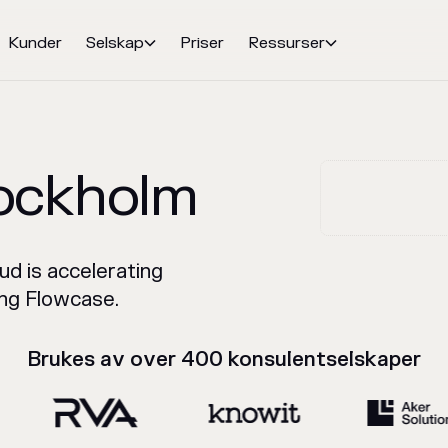
Kunder
Selskap
Priser
Ressurser


ockholm
ud is accelerating
ding Flowcase.
Brukes av over 400 konsulentselskaper