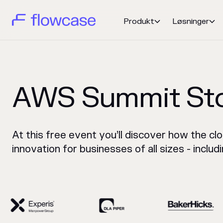
Produkt
Løsninger


AWS Summit St
At this free event you’ll discover how the clo
innovation for businesses of all sizes - inclu