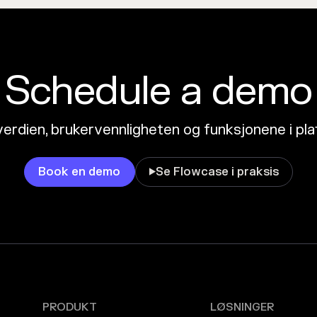
Schedule a demo
erdien, brukervennligheten og funksjonene i pl
Book en demo
Se Flowcase i praksis

PRODUKT
LØSNINGER