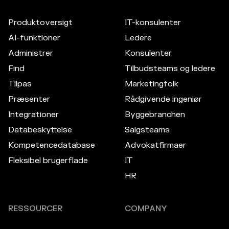
Produktoversigt
IT-konsulenter
AI-funktioner
Ledere
Administrer
Konsulenter
Find
Tilbudsteams og ledere
Tilpas
Marketingfolk
Præsenter
Rådgivende ingeniør
Integrationer
Byggebranchen
Databeskyttelse
Salgsteams
Kompetencedatabase
Advokatfirmaer
Fleksibel brugerflade
IT
HR
RESSOURCER
COMPANY