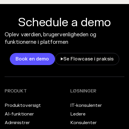
Schedule a demo
Oplev værdien, brugervenligheden og
funktionerne i platformen
Book en demo
Se Flowcase i praksis

PRODUKT
LØSNINGER
Produktoversigt
IT-konsulenter
AI-funktioner
Ledere
Administrer
Konsulenter