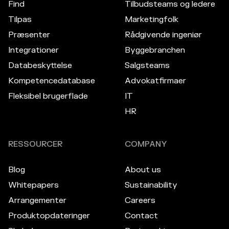
Find
Tilbudsteams og ledere
Tilpas
Marketingfolk
Præsenter
Rådgivende ingeniør
Integrationer
Byggebranchen
Databeskyttelse
Salgsteams
Kompetencedatabase
Advokatfirmaer
Fleksibel brugerflade
IT
HR
RESSOURCER
COMPANY
Blog
About us
Whitepapers
Sustainability
Arrangementer
Careers
Produktopdateringer
Contact