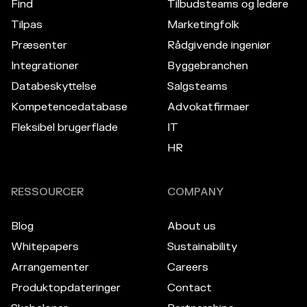
Find
Tilbudsteams og ledere
Tilpas
Marketingfolk
Præsenter
Rådgivende ingeniør
Integrationer
Byggebranchen
Databeskyttelse
Salgsteams
Kompetencedatabase
Advokatfirmaer
Fleksibel brugerflade
IT
HR
RESSOURCER
COMPANY
Blog
About us
Whitepapers
Sustainability
Arrangementer
Careers
Produktopdateringer
Contact