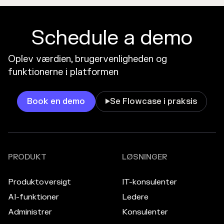
Schedule a demo
Oplev værdien, brugervenligheden og
funktionerne i platformen
Book en demo
Se Flowcase i praksis

PRODUKT
LØSNINGER
Produktoversigt
IT-konsulenter
AI-funktioner
Ledere
Administrer
Konsulenter