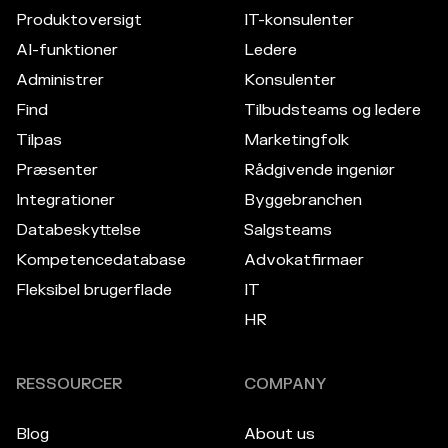
Produktoversigt
IT-konsulenter
AI-funktioner
Ledere
Administrer
Konsulenter
Find
Tilbudsteams og ledere
Tilpas
Marketingfolk
Præsenter
Rådgivende ingeniør
Integrationer
Byggebranchen
Databeskyttelse
Salgsteams
Kompetencedatabase
Advokatfirmaer
Fleksibel brugerflade
IT
HR
RESSOURCER
COMPANY
Blog
About us