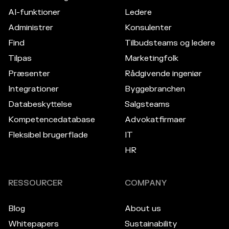
AI-funktioner
Ledere
Administrer
Konsulenter
Find
Tilbudsteams og ledere
Tilpas
Marketingfolk
Præsenter
Rådgivende ingeniør
Integrationer
Byggebranchen
Databeskyttelse
Salgsteams
Kompetencedatabase
Advokatfirmaer
Fleksibel brugerflade
IT
HR
RESSOURCER
COMPANY
Blog
About us
Whitepapers
Sustainability