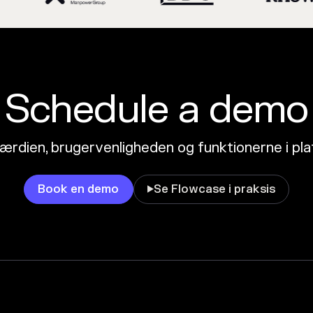
Schedule a demo
ærdien, brugervenligheden og funktionerne i pl
Book en demo
Se Flowcase i praksis
