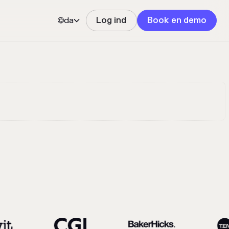
da
Log ind
Book en demo

