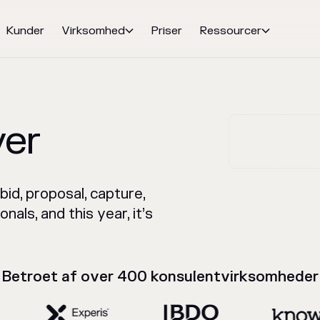
Kunder
Virksomhed
Priser
Ressourcer


er
id, proposal, capture,
als, and this year, it’s
Betroet af over 400 konsulentvirksomheder