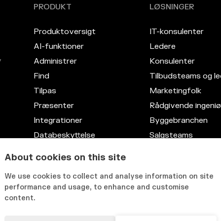
PRODUKT
LØSNINGER
Produktoversigt
IT-konsulenter
AI-funktioner
Ledere
v
Administrer
Konsulenter
Find
Tilbudsteams og le
Tilpas
Marketingfolk
Præsenter
Rådgivende ingeniø
Integrationer
Byggebranchen
Databeskyttelse
Salgsteams
Kompetencedatabase
Advokatfirmaer
About cookies on this site
Fleksibel brugerflade
IT
We use cookies to collect and analyse information on site
HR
performance and usage, to enhance and customise
content.