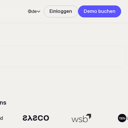
de
Einloggen
Demo buchen


ns