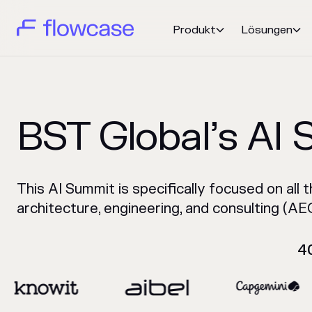
Produkt
Lösungen


BST Global’s AI
This AI Summit is specifically focused on all t
architecture, engineering, and consulting (AEC
4