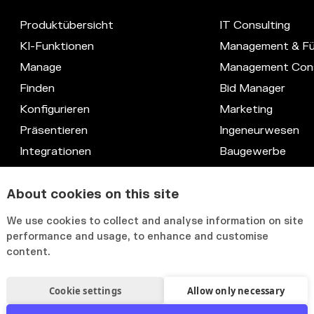
Produktübersicht
IT Consulting
KI-Funktionen
Management & Fü
Manage
Management Cons
Finden
Bid Manager
Konfigurieren
Marketing
Präsentieren
Ingeneurwesen
Integrationen
Baugewerbe
Datenschutz
Recht
About cookies on this site
Kompetenz-Datenbank
IT & Systeme
Anpassbare Benutzeroberfläche
HR & Knowledge
We use cookies to collect and analyse information on site
performance and usage, to enhance and customise
content.
Cookie settings
Allow only necessary