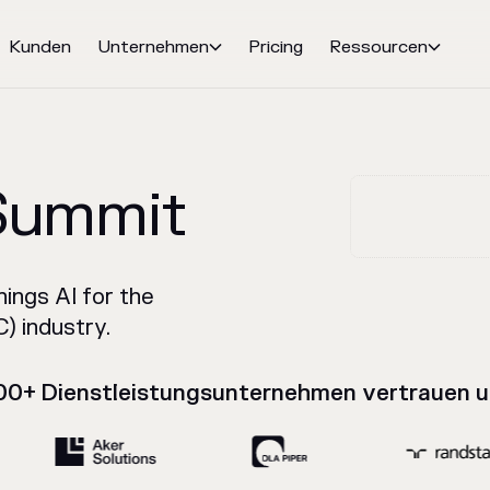
Kunden
Unternehmen
Pricing
Ressourcen


 Summit
hings AI for the
) industry.
00+ Dienstleistungsunternehmen vertrauen u